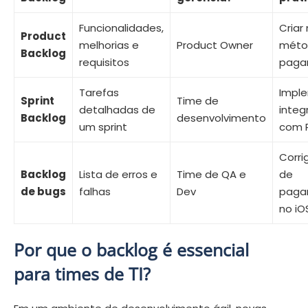
Funcionalidades,
Criar
Product
melhorias e
Product Owner
méto
Backlog
requisitos
paga
Tarefas
Impl
Sprint
Time de
detalhadas de
integ
Backlog
desenvolvimento
um sprint
com 
Corrig
Backlog
Lista de erros e
Time de QA e
de
de bugs
falhas
Dev
paga
no iO
Por que o backlog é essencial
para times de TI?