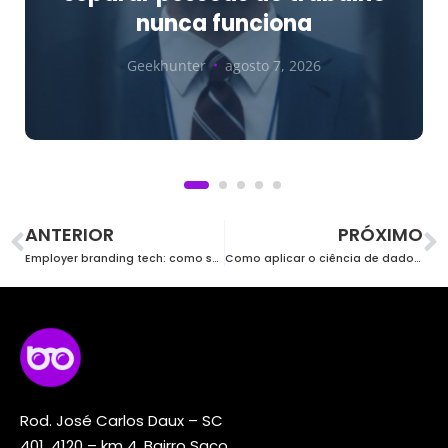
nunca funciona
Geekhunter
agosto 7, 2026
ANTERIOR
PRÓXIMO
Employer branding tech: como ser uma empresa desejada por devs
Como aplicar o ciência de dados ao marketing
Rod. José Carlos Daux – SC
401, 4120 – km 4, Bairro Saco