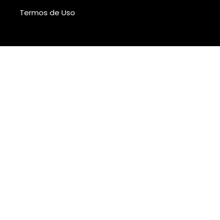
Termos de Uso
Add Your Heading Text Here