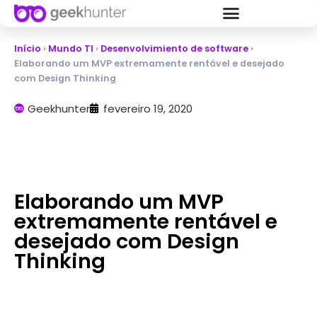
Início
›
Mundo TI
›
Desenvolvimiento de software
›
Elaborando um MVP extremamente rentável e desejado
com Design Thinking
Geekhunter
fevereiro 19, 2020
Elaborando um MVP
extremamente rentável e
desejado com Design
Thinking