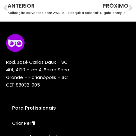
ANTERIOR
PRÓXIMO
Aplicação serverless com AWS: como desenvolver uma do 0?
Pesquisa salarial: O guia completo para atrair e reter talentos
Rod. José Carlos Daux – SC
401, 4120 – km 4, Bairro Saco
Grande – Florianópolis – SC
CEP 88032-005
Para Profissionais
Criar Perfil