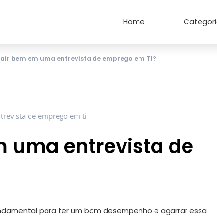
Home
Categori
air bem em uma entrevista de emprego em TI?
 uma entrevista de
undamental para ter um bom desempenho e agarrar essa