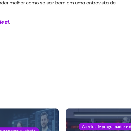
nder melhor como se sair bem em uma entrevista de
e aí
.
Carreira de programador e d
rutamento e Seleção