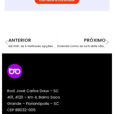
ANTERIOR
PRÓXIMO
IDE PHP: as 5 melhores opções do mercado
Entenda como as soft skills vão melhorar o seu código!
Rod. José Carlos Daux – SC
401, 4120 – km 4, Bairro Saco
Grande – Florianópolis – SC
CEP 88032-005