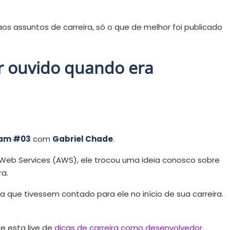
s assuntos de carreira, só o que de melhor foi publicado
er ouvido quando era
am #03
com
Gabriel Chade
.
eb Services (AWS), ele trocou uma ideia conosco sobre
ra.
 que tivessem contado para ele no início de sua carreira.
e esta live de
dicas de carreira como desenvolvedor
.