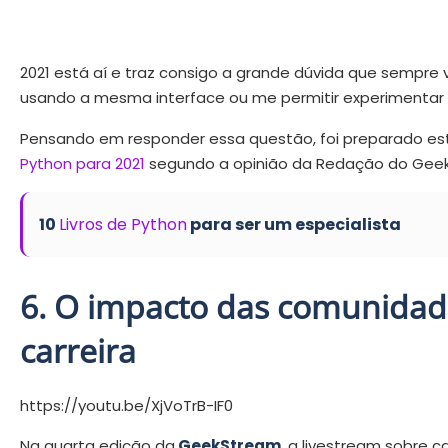
2021 está aí e traz consigo a grande dúvida que semp
usando a mesma interface ou me permitir experimentar
Pensando em responder essa questão, foi preparado est
Python para 2021
segundo a opinião da Redação do Geek
10
Livros de Python
para ser um especialista
6. O impacto das comunidade
carreira
https://youtu.be/XjVoTrB-IF0
Na quarta edição da
GeekStream
, a livestream sobre 