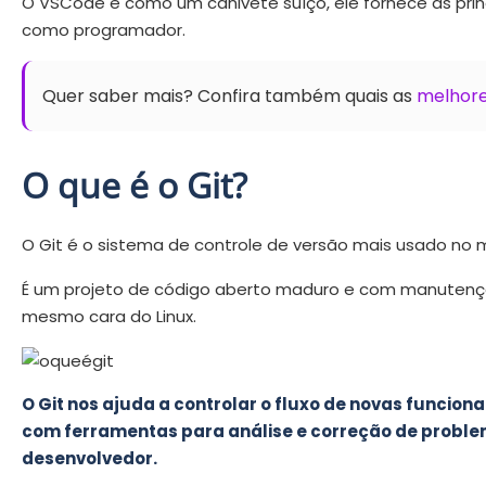
O VSCode é como um canivete suíço, ele fornece as princ
como programador.
Quer saber mais? Confira também quais as
melhore
O que é o Git?
O Git é o sistema de controle de versão mais usado no
É um projeto de código aberto maduro e com manutenção 
mesmo cara do Linux.
O Git nos ajuda a controlar o fluxo de novas funcio
com ferramentas para análise e correção de probl
desenvolvedor.