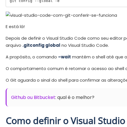
git config --global -e
E está lá!
Depois de definir o Visual Studio Code como seu edito
arquivo
.gitconfig global
no Visual Studio Code.
A propósito, o comando
–wait
mantém o shell até que o 
O comportamento comum é retornar o acesso ao shell as
O Git aguarda o sinal do shell para confirmar as alteraçõ
Github ou Bitbucket
: qual é o melhor?
Como definir o Visual Studio