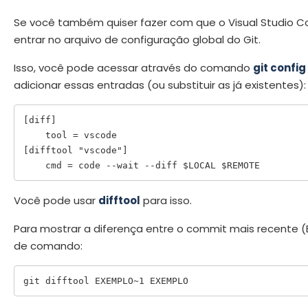
Se você também quiser fazer com que o Visual Studio C
entrar no arquivo de configuração global do Git.
Isso, você pode acessar através do comando
git config
adicionar essas entradas (ou substituir as já existentes):
[diff]

    tool = vscode

[difftool "vscode"]

    cmd = code --wait --diff $LOCAL $REMOTE
Você pode usar
difftool
para isso.
Para mostrar a diferença entre o commit mais recente (E
de comando:
git difftool EXEMPLO~1 EXEMPLO