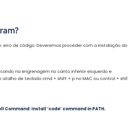
rram?
erro de código. Deveremos proceder com a instalação do
ocando na engrenagem no canto inferior esquerdo e
talho de teclado cmd + shift + p no MAC ou control + shif
ll Command: Install ‘code’ command in PATH.