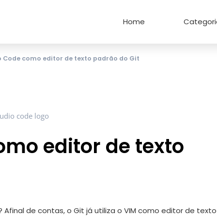
Home
Categori
o Code como editor de texto padrão do Git
omo editor de texto
Afinal de contas, o Git já utiliza o VIM como editor de texto